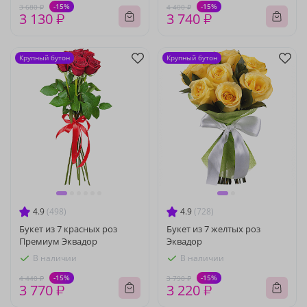
-15%
-15%
3 680 ₽
4 400 ₽
3 130 ₽
3 740 ₽
Крупный бутон
Крупный бутон
4.9
(498)
4.9
(728)
Букет из 7 красных роз
Букет из 7 желтых роз
Премиум Эквадор
Эквадор
В наличии
В наличии
-15%
-15%
4 440 ₽
3 790 ₽
3 770 ₽
3 220 ₽