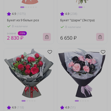
4.9
(1075)
4.9
(238)
Букет из 9 белых роз
Букет "Шарм" (Экстра)
В наличии
В наличии
-15%
3 330 ₽
2 830 ₽
6 650 ₽
4.9
(118)
4.9
(51)