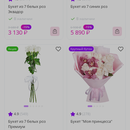
Букет из 7 белых роз
Букет из 7 синих роз
Эквадор
В наличии
В наличии
-15%
-15%
3 680 ₽
6 930 ₽
3 130 ₽
5 890 ₽
Акция
Крупный бутон
4.9
(549)
4.9
(278)
Букет из 7 белых роз
Букет "Моя принцесса"
Премиум