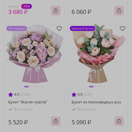
-15%
4 330 ₽
3 680 ₽
6 060 ₽
Хит продаж
Крупный бутон
4.9
(2366)
4.9
(249)
Букет "Магия чувств"
Букет из пионовидных роз
В наличии
В наличии
5 520 ₽
5 090 ₽