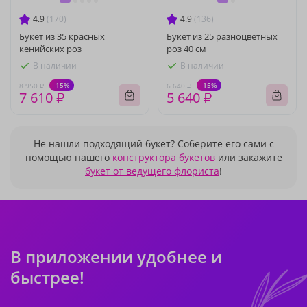
4.9
(170)
4.9
(136)
Букет из 35 красных
Букет из 25 разноцветных
кенийских роз
роз 40 см
В наличии
В наличии
-15%
-15%
8 950 ₽
6 640 ₽
7 610 ₽
5 640 ₽
Не нашли подходящий букет? Соберите его сами с
помощью нашего
конструктора букетов
или закажите
букет от ведущего флориста
!
В приложении удобнее и
быстрее!