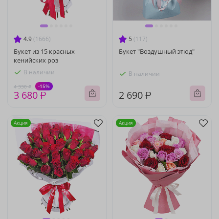
4.9
(1666)
5
(117)
Букет из 15 красных
Букет "Воздушный этюд"
кенийских роз
В наличии
В наличии
-15%
4 330 ₽
3 680 ₽
2 690 ₽
Акция
Акция