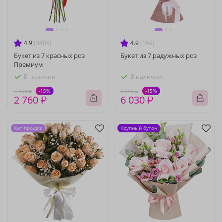
4.9
(3405)
4.9
(159)
Букет из 7 красных роз
Букет из 7 радужных роз
Премиум
В наличии
В наличии
-15%
-15%
3 250 ₽
7 090 ₽
2 760 ₽
6 030 ₽
Хит продаж
Крупный бутон