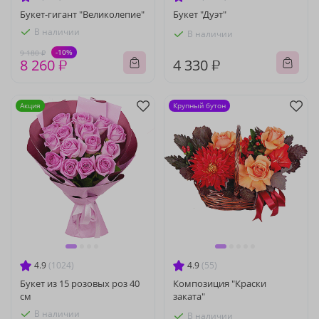
Букет-гигант "Великолепие"
Букет "Дуэт"
В наличии
В наличии
-10%
9 180 ₽
8 260 ₽
4 330 ₽
Акция
Крупный бутон
4.9
(1024)
4.9
(55)
Букет из 15 розовых роз 40
Композиция "Краски
см
заката"
В наличии
В наличии