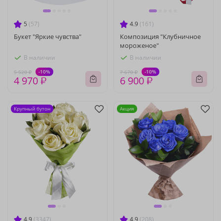
5
(57)
4.9
(161)
Букет "Яркие чувства"
Композиция "Клубничное
мороженое"
В наличии
В наличии
-10%
-10%
5 520 ₽
7 670 ₽
4 970 ₽
6 900 ₽
Крупный бутон
Акция
4.9
(3347)
4.9
(208)