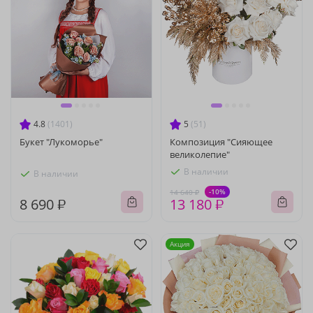
4.8
(1401)
5
(51)
Букет "Лукоморье"
Композиция "Сияющее
великолепие"
В наличии
В наличии
-10%
14 640 ₽
8 690 ₽
13 180 ₽
Акция