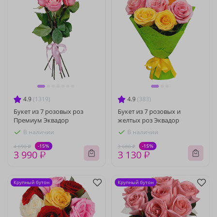
4.9
(1319)
4.9
(383)
Букет из 7 розовых роз
Букет из 7 розовых и
Премиум Эквадор
желтых роз Эквадор
В наличии
В наличии
-15%
-15%
4 690 ₽
3 680 ₽
3 990 ₽
3 130 ₽
Крупный бутон
Крупный бутон