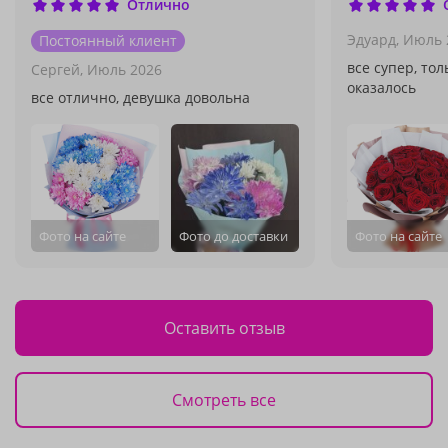
Отлично
Эдуард,
Июль 
Постоянный клиент
все супер, то
Сергей,
Июль 2026
оказалось
все отлично, девушка довольна
Фото на сайте
Фото до доставки
Фото на сайте
Оставить отзыв
Смотреть все