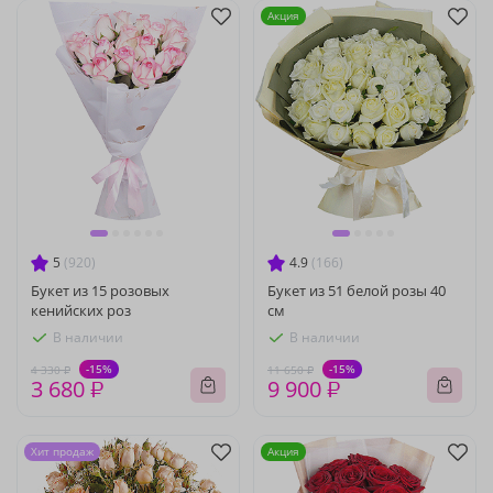
Акция
5
(920)
4.9
(166)
Букет из 15 розовых
Букет из 51 белой розы 40
кенийских роз
см
В наличии
В наличии
-15%
-15%
4 330 ₽
11 650 ₽
3 680 ₽
9 900 ₽
Хит продаж
Акция