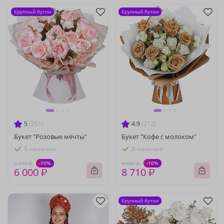
Крупный бутон
Крупный бутон
5
(261)
4.9
(212)
Букет "Розовые мечты"
Букет "Кофе с молоком"
В наличии
В наличии
-10%
-10%
6 670 ₽
9 680 ₽
6 000 ₽
8 710 ₽
Крупный бутон