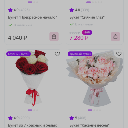
4.9
(4026)
4.8
(339)
Букет "Прекрасное начало"
Букет "Сияние глаз"
В наличии
В наличии
-10%
8 090 ₽
4 040 ₽
7 280 ₽
Крупный бутон
Крупный бутон
4.9
(2090)
5
(408)
Букет из 7 красных и белых
Букет "Касание весны"