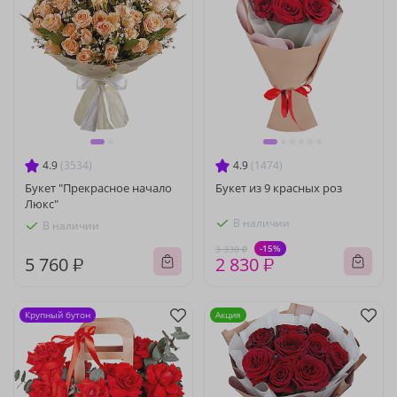
4.9
(3534)
4.9
(1474)
Букет "Прекрасное начало
Букет из 9 красных роз
Люкс"
В наличии
В наличии
-15%
3 330 ₽
5 760 ₽
2 830 ₽
Крупный бутон
Акция