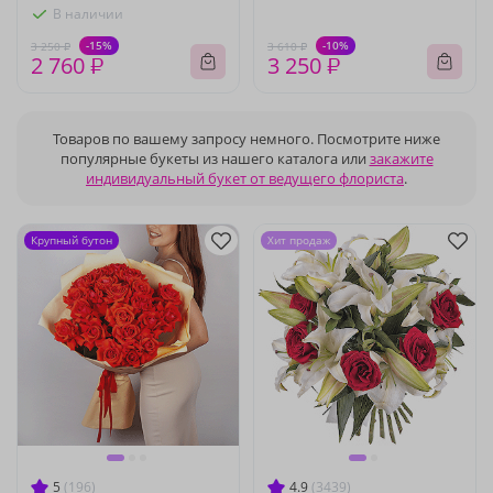
В наличии
-15%
-10%
3 250 ₽
3 610 ₽
2 760 ₽
3 250 ₽
Товаров по вашему запросу немного. Посмотрите ниже
популярные букеты из нашего каталога или
закажите
индивидуальный букет от ведущего флориста
.
Крупный бутон
Хит продаж
5
(196)
4.9
(3439)