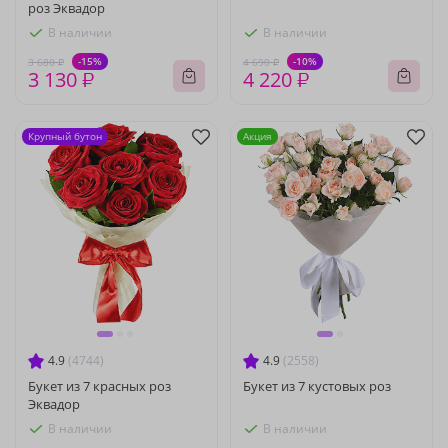
роз Эквадор
В наличии
В наличии
-15%
-10%
3 680 ₽
4 690 ₽
3 130 ₽
4 220 ₽
Крупный бутон
Акция
4.9
(4744)
4.9
(2558)
Букет из 7 красных роз
Букет из 7 кустовых роз
Эквадор
В наличии
В наличии