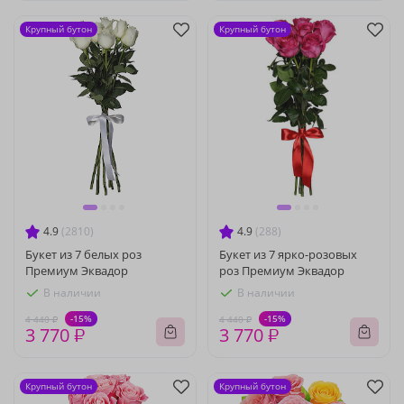
Крупный бутон
Крупный бутон
4.9
(2810)
4.9
(288)
Букет из 7 белых роз
Букет из 7 ярко-розовых
Премиум Эквадор
роз Премиум Эквадор
В наличии
В наличии
-15%
-15%
4 440 ₽
4 440 ₽
3 770 ₽
3 770 ₽
Крупный бутон
Крупный бутон