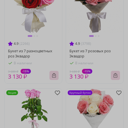
4.9
(2266)
4.9
(3798)
Букет из 7 разноцветных
Букет из 7 розовых роз
роз Эквадор
Эквадор
В наличии
В наличии
-15%
-15%
3 680 ₽
3 680 ₽
3 130 ₽
3 130 ₽
Акция
Крупный бутон