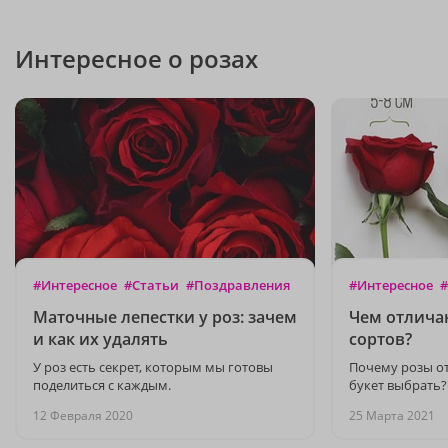
Интересное о розах
#Интересное
#Статьи
#Поздравления
#Интересное
#
Маточные лепестки у роз: зачем
Чем отлича
и как их удалять
сортов?
У роз есть секрет, которым мы готовы
Почему розы от
поделиться с каждым.
букет выбрать?
12 Февраля 2020
25 Марта 2021