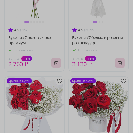
4.9
(367)
4.9
(2056)
Букет из 7 розовых роз
Букет из 7 белых и розовых
Премиум
роз Эквадор
В наличии
В наличии
-15%
-15%
3 250 ₽
3 680 ₽
2 760 ₽
3 130 ₽
Крупный бутон
Крупный бутон