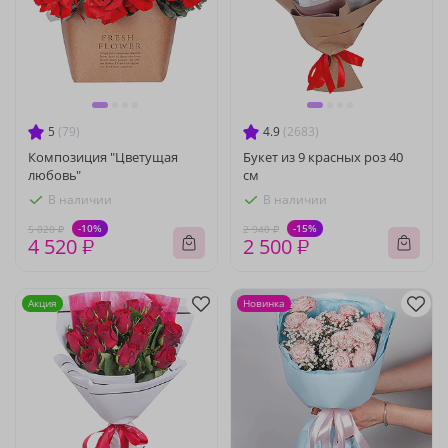
5
(79)
4.9
(2683)
Композиция "Цветущая
Букет из 9 красных роз 40
любовь"
см
В наличии
В наличии
-10%
-15%
5 020 ₽
2 940 ₽
4 520 ₽
2 500 ₽
Акция
Новинка