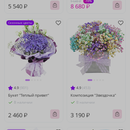
-10%
9 640 ₽
5 540 ₽
8 680 ₽
Сезонные цветы
4.9
(901)
4.9
(453)
Букет "Теплый привет"
Композиция "Звездочка"
В наличии
В наличии
2 460 ₽
3 190 ₽