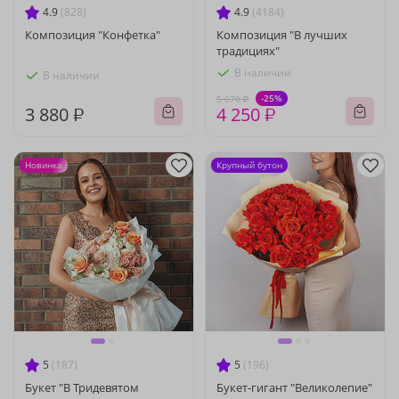
4.9
(828)
4.9
(4184)
Композиция "Конфетка"
Композиция "В лучших
традициях"
В наличии
В наличии
-25%
5 670 ₽
3 880 ₽
4 250 ₽
Новинка
Крупный бутон
5
(187)
5
(196)
Букет "В Тридевятом
Букет-гигант "Великолепие"