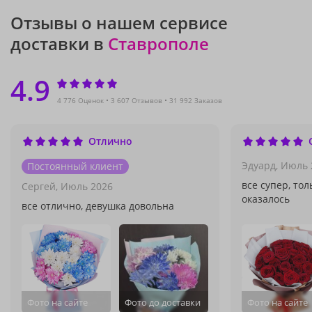
Отзывы о нашем сервисе
доставки в
Ставрополе
4.9
4 776 Оценок
3 607 Отзывов
31 992 Заказов
Отлично
Эдуард,
Июль 
Постоянный клиент
все супер, то
Сергей,
Июль 2026
оказалось
все отлично, девушка довольна
Фото на сайте
Фото до доставки
Фото на сайте