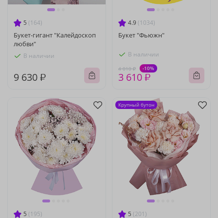
5
(164)
4.9
(1034)
Букет-гигант "Калейдоскоп
Букет "Фьюжн"
любви"
В наличии
В наличии
-10%
4 010 ₽
9 630 ₽
3 610 ₽
Крупный бутон
5
(195)
5
(201)