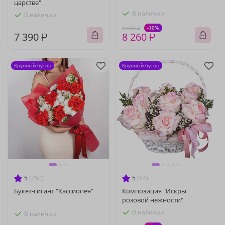
царстве"
В наличии
В наличии
-10%
9 180 ₽
7 390 ₽
8 260 ₽
Крупный бутон
Крупный бутон
5
(250)
5
(84)
Букет-гигант "Кассиопея"
Композиция "Искры
розовой нежности"
В наличии
В наличии