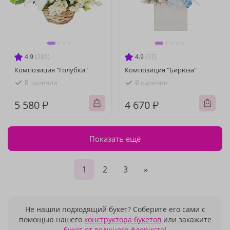
4.9
(289)
4.9
(97)
Композиция "Голубки"
Композиция "Бирюза"
В наличии
В наличии
5 580 ₽
4 670 ₽
Показать ещё
1
2
3
»
Не нашли подходящий букет? Соберите его сами с
помощью нашего
конструктора букетов
или закажите
букет от ведущего флориста
!