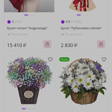
5
(226)
4.9
(13986)
Букет-гигант "Андромеда"
Букет "Рубиновое сияние"
В наличии
В наличии
15 410 ₽
2 830 ₽
Акция