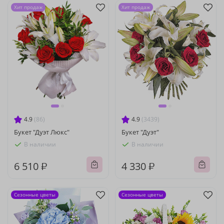
Хит продаж
Хит продаж
4.9
(86)
4.9
(3439)
Букет "Дуэт Люкс"
Букет "Дуэт"
В наличии
В наличии
6 510 ₽
4 330 ₽
Сезонные цветы
Сезонные цветы