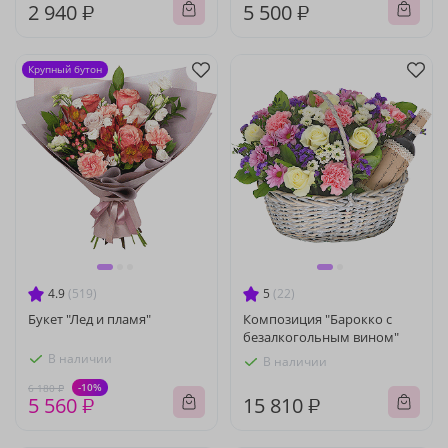
2 940 ₽
5 500 ₽
Крупный бутон
4.9
(519)
5
(22)
Букет "Лед и пламя"
Композиция "Барокко с
безалкогольным вином"
В наличии
В наличии
-10%
6 180 ₽
5 560 ₽
15 810 ₽