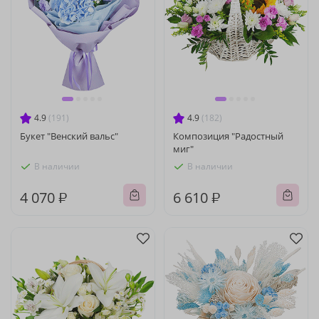
4.9
(191)
4.9
(182)
Букет "Венский вальс"
Композиция "Радостный
миг"
В наличии
В наличии
4 070 ₽
6 610 ₽