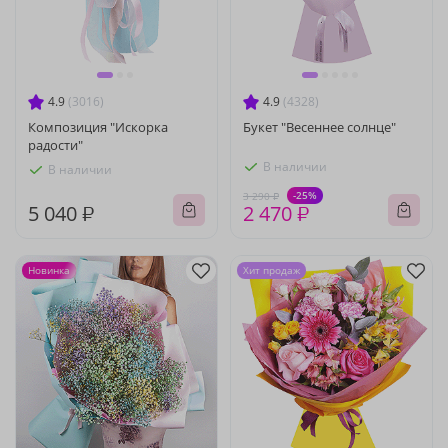
4.9
(3016)
4.9
(4328)
Композиция "Искорка
Букет "Весеннее солнце"
радости"
В наличии
В наличии
-25%
3 290 ₽
5 040 ₽
2 470 ₽
Новинка
Хит продаж