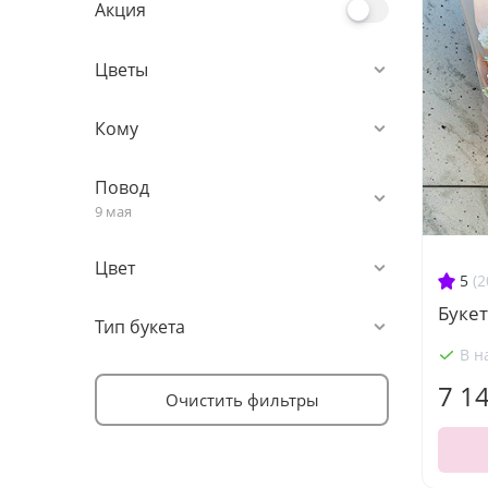
Акция
Цветы
Кому
Повод
9 мая
Цвет
5
(2
Букет
Тип букета
В н
7 1
Очистить фильтры