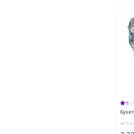
5
(1
Буке
В н