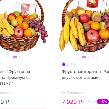
4)
5
(112)
рок "Фруктовая
Фруктовая корзина "Ра
ина Премиум с
вкус" с конфетами
етами"
аличии
В наличии
80 ₽
7 020 ₽
8 260 ₽
-15%