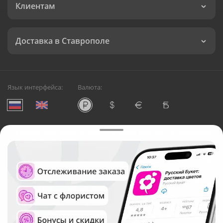
Клиентам
Доставка в Ставрополе
Язык интерфейса:
Валюта:
©
Служба круглосуточной доставки цветов в Ставрополе
Русский Букет, 2026
Общество с ограниченной ответственностью «Технология»
ОГРН: 1195476081745, ИНН: 5410081997
Юридический адрес: г. Новосибирск, ул. Ипподромская,
д.42, оф. 3
Рейтинг Русского букета в г. Ставрополь