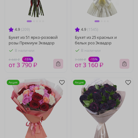
4.9
(209)
4.9
(1545)
Букет из 51 ярко-розовой
Букет из 25 красных и
розы Премиум Эквадор
белых роз Эквадор
В наличии
В наличии
-15%
-15%
4 440 ₽
3 680 ₽
от 3 790 ₽
от 3 160 ₽
Акция
Акция