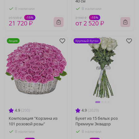
40 см
В наличии
В наличии
-15%
-15%
25 550 ₽
2 940 ₽
21 720 ₽
от 2 520 ₽
Акция
Крупный бутон
4.9
(200)
4.9
(2029)
Композиция "Корзина из
Букет из 15 белых роз
101 розовой розы"
Премиум Эквадор
В наличии
В наличии