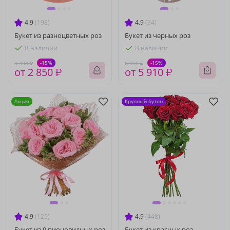
4.9
(198)
4.9
(34)
Букет из разноцветных роз
Букет из черных роз
В наличии
В наличии
-15%
-15%
3 330 ₽
6 930 ₽
от 2 850 ₽
от 5 910 ₽
Акция
Крупный бутон
4.9
(125)
4.9
(448)
Букет из 9 пионовидных роз
Букет из красных роз