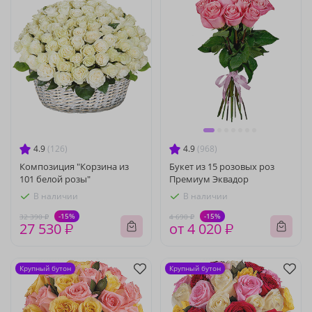
4.9
(126)
4.9
(968)
Композиция "Корзина из
Букет из 15 розовых роз
101 белой розы"
Премиум Эквадор
В наличии
В наличии
-15%
-15%
32 390 ₽
4 690 ₽
27 530 ₽
от 4 020 ₽
Крупный бутон
Крупный бутон