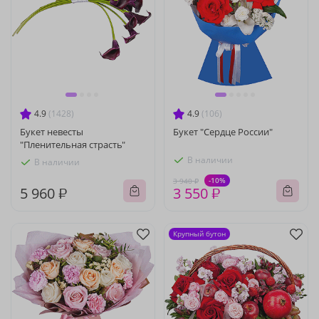
4.9
(1428)
4.9
(106)
Букет невесты
Букет "Сердце России"
"Пленительная страсть"
В наличии
В наличии
-10%
3 940 ₽
5 960 ₽
3 550 ₽
Крупный бутон