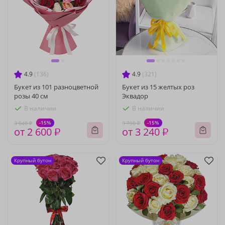
4.9
(136)
4.9
(321)
Букет из 101 разноцветной
Букет из 15 желтых роз
розы 40 см
Эквадор
В наличии
В наличии
-15%
-15%
3 040 ₽
3 790 ₽
от 2 600 ₽
от 3 240 ₽
Крупный бутон
Крупный бутон