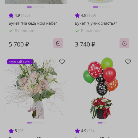
4.9
(186)
4.9
(169)
Букет "На седьмом небе"
Букет "Лучик счастья"
В наличии
В наличии
5 700 ₽
3 740 ₽
Крупный бутон
5
(26)
4.9
(36)