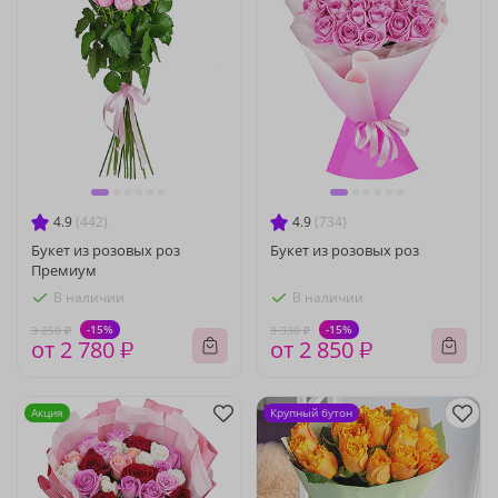
4.9
(442)
4.9
(734)
Букет из розовых роз
Букет из розовых роз
Премиум
В наличии
В наличии
-15%
-15%
3 250 ₽
3 330 ₽
от 2 780 ₽
от 2 850 ₽
Акция
Крупный бутон