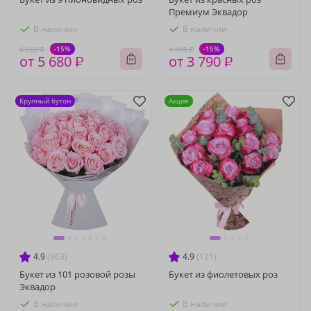
Премиум Эквадор
В наличии
В наличии
-15%
-15%
6 660 ₽
4 440 ₽
от 5 680 ₽
от 3 790 ₽
Крупный бутон
Акция
4.9
(963)
4.9
(121)
Букет из 101 розовой розы
Букет из фиолетовых роз
Эквадор
В наличии
В наличии