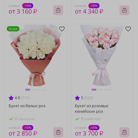
-15%
-15%
3 680 ₽
5 070 ₽
от 3 160 ₽
от 4 340 ₽
Акция
4.9
(515)
5
(920)
Букет из белых роз
Букет из розовых
кенийских роз
В наличии
В наличии
-15%
-15%
3 330 ₽
4 330 ₽
от 2 850 ₽
от 3 700 ₽