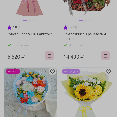
4.8
(68)
5
(33)
Букет "Любовный напиток"
Композиция "Гранатовый
восторг"
В наличии
В наличии
6 520 ₽
14 490 ₽
Новинка
Хит продаж