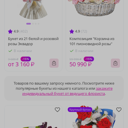
4.9
(402)
4.9
(72)
Букет из 21 белой и розовой
Композиция "Корзина из
розы Эквадор
101 пионовидной розы"
В наличии
В наличии
-15%
-15%
3 680 ₽
59 990 ₽
от 3 160 ₽
50 990 ₽
Товаров по вашему запросу немного. Посмотрите ниже
популярные букеты из нашего каталога или
закажите
индивидуальный букет от ведущего флориста
.
Крупный бутон