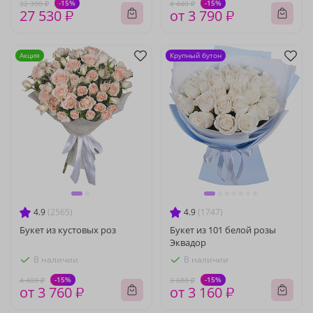
-15%
-15%
32 390 ₽
4 440 ₽
27 530 ₽
от 3 790 ₽
Акция
Крупный бутон
4.9
(2565)
4.9
(1747)
Букет из кустовых роз
Букет из 101 белой розы
Эквадор
В наличии
В наличии
-15%
-15%
4 400 ₽
3 680 ₽
от 3 760 ₽
от 3 160 ₽