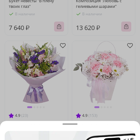
Букет невесты "В плену
Композиция "Любовь с
твоих глаз"
гелиевыми шарами"
В наличии
В наличии
7 640 ₽
13 620 ₽
4.9
(23)
4.9
(153)
Букет "Летний вечер"
Композиция "Милая леди"
В наличии
В наличии