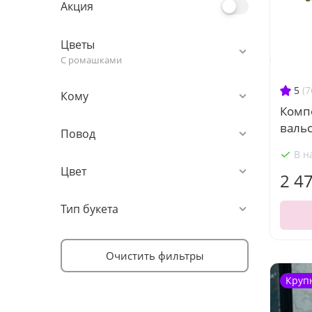
Акция
Цветы
С ромашками
5
(7
Кому
Комп
вальс
Повод
В н
Цвет
2 4
Тип букета
Очистить фильтры
Круп