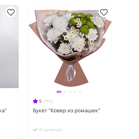
5
(165)
ка"
Букет "Ковер из ромашек"
В наличии