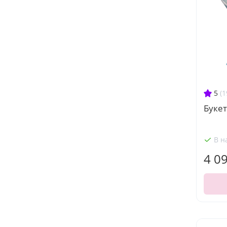
5
(1
Буке
В н
4 0