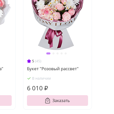
5
(45)
а"
Букет "Розовый рассвет"
В наличии
6 010 ₽
Заказать