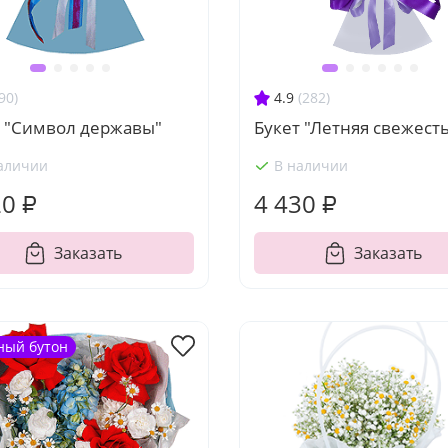
90)
4.9
(282)
т "Символ державы"
Букет "Летняя свежесть
аличии
В наличии
20 ₽
4 430 ₽
Заказать
Заказать
ный бутон