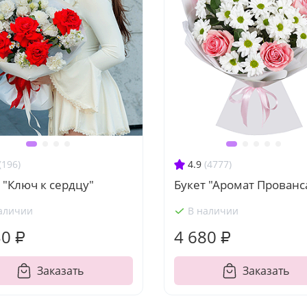
(196)
4.9
(4777)
 "Ключ к сердцу"
Букет "Аромат Прованс
аличии
В наличии
30 ₽
4 680 ₽
Заказать
Заказать