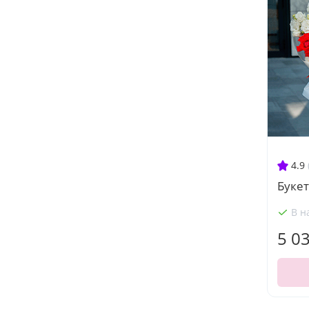
4.9
Букет
В н
5 0