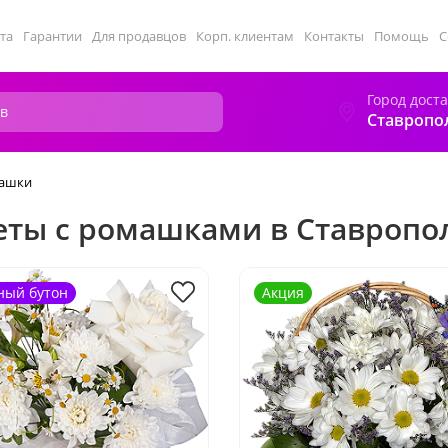
та
Гарантии
Для продавцов
Корп. клиентам
Контакты
Помощь
С
Город дост
Ставропо
ашки
еты с ромашками в Ставропо
ный бутон
Акция