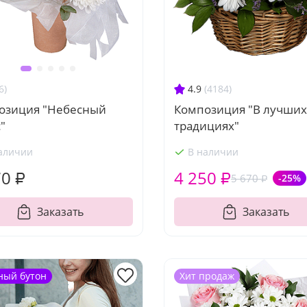
4.9
(4184)
6)
Композиция "В лучших
озиция "Небесный
традициях"
"
аличии
В наличии
70 ₽
4 250 ₽
5 670 ₽
-25%
Заказать
Заказать
ный бутон
Хит продаж