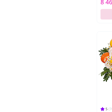
8 4
5
(7