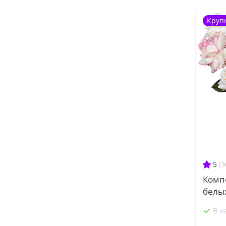
Круп
5
(3
Комп
белых
В н