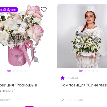
ный бутон
6)
5
(1464)
озиция "Роскошь в
Композиция "Синеглаз
 тонах"
аличии
В наличии