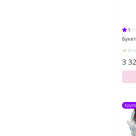
5
(1
Буке
В н
3 3
Круп