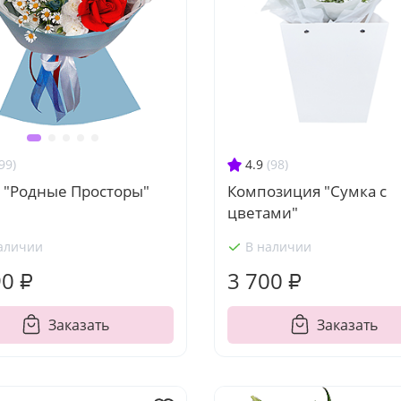
4.9
(98)
99)
Композиция "Сумка с
т "Родные Просторы"
цветами"
аличии
В наличии
90 ₽
3 700 ₽
Заказать
Заказать