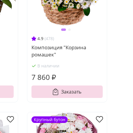
4.9
(478)
Композиция "Корзина
ромашек"
В наличии
7 860 ₽
Заказать
Крупный бутон