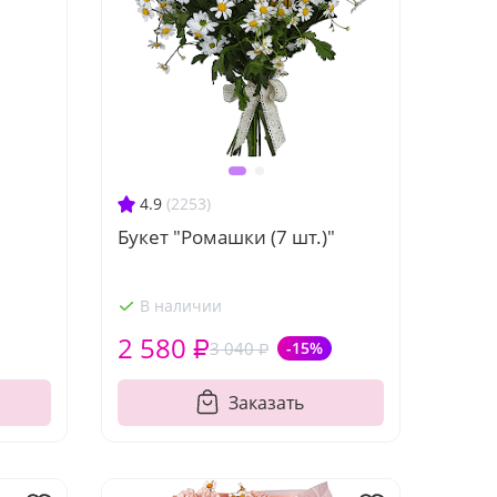
4.9
(2253)
Букет "Ромашки (7 шт.)"
В наличии
2 580 ₽
3 040 ₽
-15%
Заказать