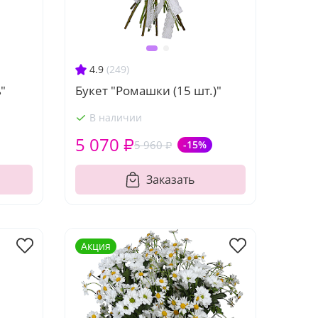
4.9
(249)
"
Букет "Ромашки (15 шт.)"
В наличии
5 070 ₽
5 960 ₽
-15%
Заказать
Акция