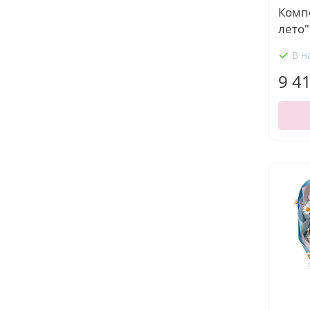
Комп
лето"
В н
9 4