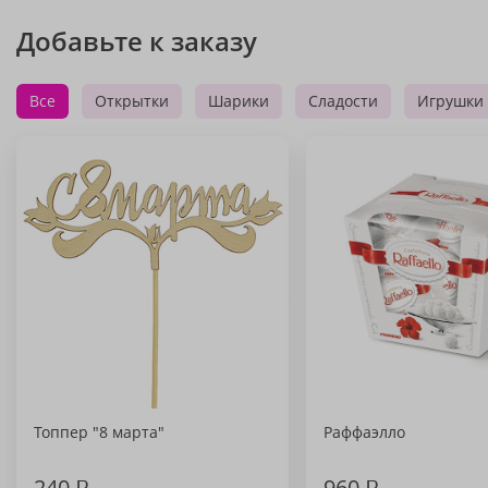
Добавьте к заказу
Все
Открытки
Шарики
Сладости
Игрушки
Топпер "8 марта"
Раффаэлло
240
₽
960
₽