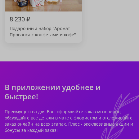
8 230
₽
Подарочный набор "Аромат
Прованса с конфетами и кофе"
В приложении удобнее и
быстрее!
Преимущества для Вас: оформляйте заказ мгновенно,
обсуждайте все детали в чате с флористом и отслеживайте
заказ онлайн на всех этапах. Плюс - эксклюзивные акции и
бонусы за каждый заказ!