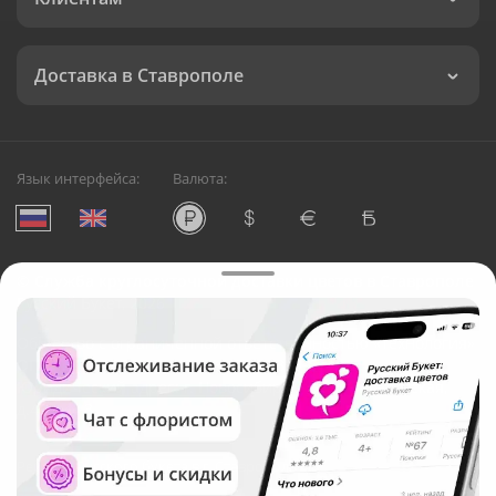
Доставка в Ставрополе
Язык интерфейса:
Валюта:
©
Служба круглосуточной доставки цветов в Ставрополе
Русский Букет, 2026
Общество с ограниченной ответственностью «Технология»
ОГРН: 1195476081745, ИНН: 5410081997
Юридический адрес: г. Новосибирск, ул. Ипподромская,
д.42, оф. 3
Рейтинг Русского букета в г. Ставрополь