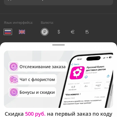
Язык интерфейса:
Валюта:
©
Служба круглосуточной доставки цветов в Ставрополе
Русский Букет, 2026
Общество с ограниченной ответственностью «Технология»
ОГРН: 1195476081745, ИНН: 5410081997
Юридический адрес: г. Новосибирск, ул. Ипподромская,
д.42, оф. 3
Рейтинг Русского букета в г. Ставрополь
Скидка
500 руб.
на первый заказ по коду