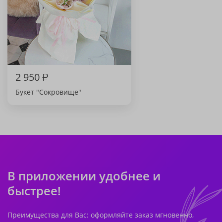
2 950
₽
Букет "Сокровище"
В приложении удобнее и
быстрее!
Преимущества для Вас: оформляйте заказ мгновенно,