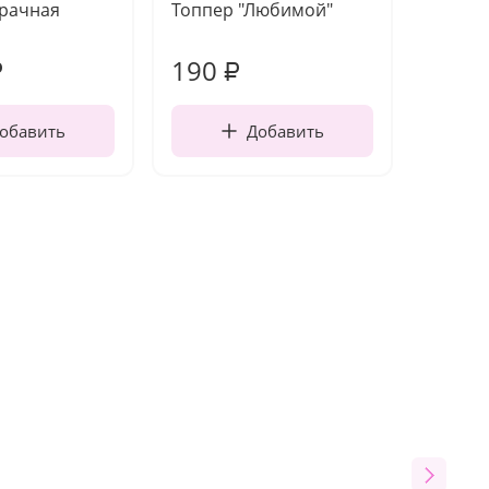
зрачная
Топпер "Любимой"
Открыт
работы
190
420
₽
₽
обавить
Добавить