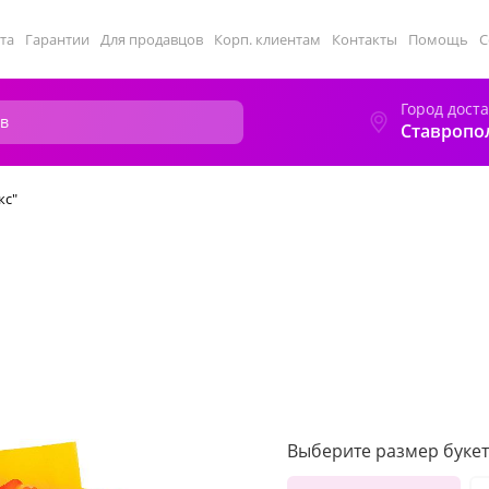
та
Гарантии
Для продавцов
Корп. клиентам
Контакты
Помощь
С
Город дост
Ставропо
кс"
Выберите размер букет