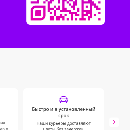
Быстро и в установленный
Отсле
срок
Мы бу
ния
всех 
Наши курьеры доставляют
ив в
через
цветы без задержек,