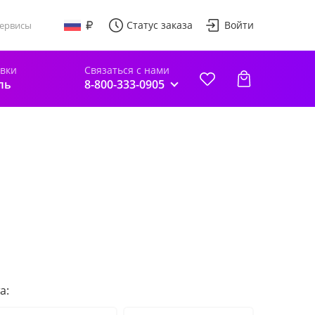
Статус заказа
Войти
ервисы
авки
Связаться с нами
ль
8-800-333-0905
а: