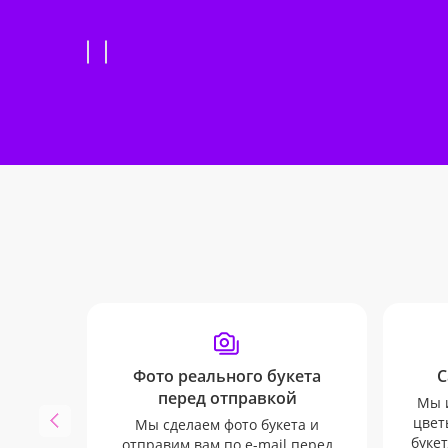
Фото реального букета
С
перед отправкой
Мы 
цвет
Мы сделаем фото букета и
букет
отправим вам по e-mail перед