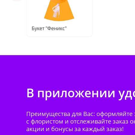
Букет "Феникс"
В приложении удо
Преимущества для Вас: оформляйте з
с флористом и отслеживайте заказ о
акции и бонусы за каждый заказ!