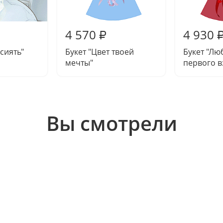
4 570
4 930
₽
сиять"
Букет "Цвет твоей
Букет "Лю
мечты"
первого в
Вы смотрели