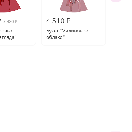
4 510
4 32
₽
₽
5 480
₽
бовь с
Букет "Малиновое
Букет 
згляда"
облако"