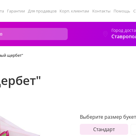
та
Гарантии
Для продавцов
Корп. клиентам
Контакты
Помощь
С
Город дост
Ставропо
вый щербет"
ербет"
Выберите размер букет
Стандарт