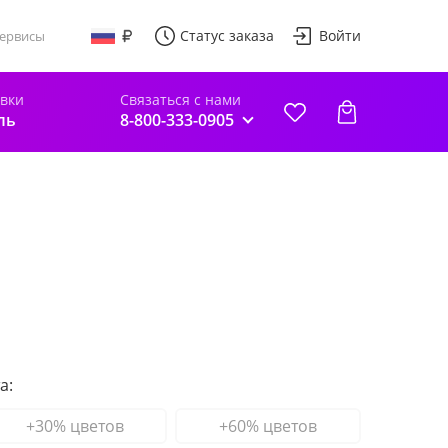
Статус заказа
Войти
ервисы
авки
Связаться с нами
ль
8-800-333-0905
а:
+30% цветов
+60% цветов