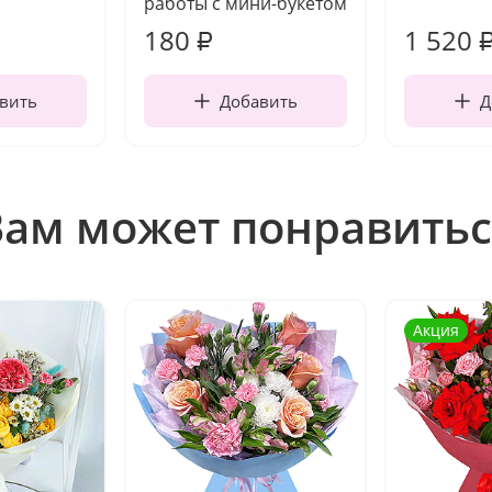
работы с мини-букетом
180
1 520
₽
вить
Добавить
Д
Вам может понравитьс
Акция