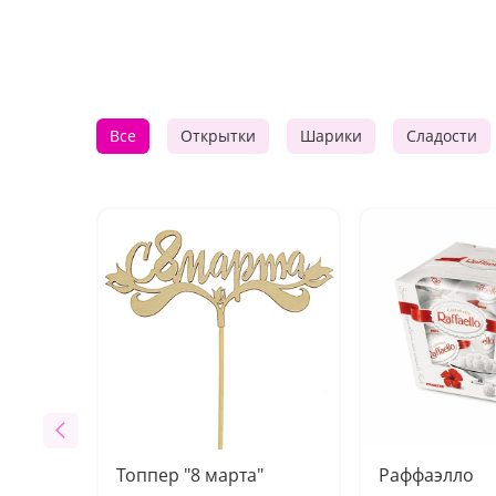
Все
Открытки
Шарики
Сладости
Топпер "8 марта"
Раффаэлло