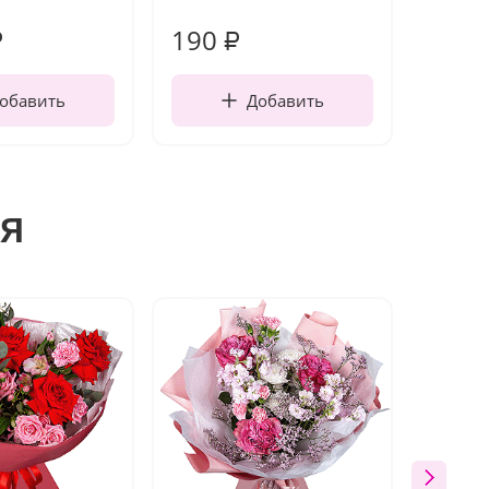
работы
190
420
₽
₽
обавить
Добавить
я