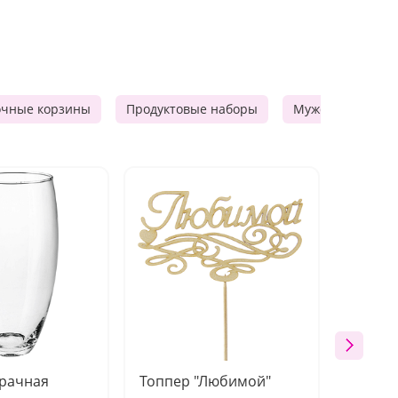
очные корзины
Продуктовые наборы
Мужские подарк
зрачная
Топпер "Любимой"
Открыт