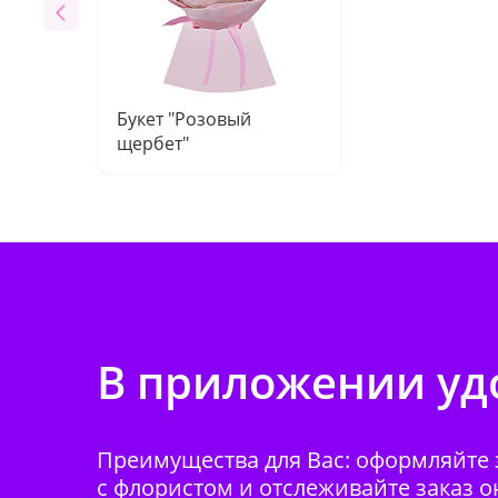
Букет "Розовый
щербет"
В приложении удо
Преимущества для Вас: оформляйте з
с флористом и отслеживайте заказ о