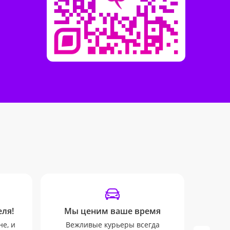
ля!
Мы ценим ваше время
От
не, и
Вежливые курьеры всегда