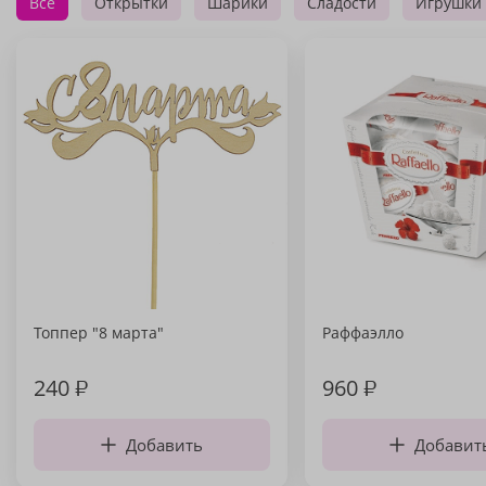
Все
Открытки
Шарики
Сладости
Игрушки
Топпер "8 марта"
Раффаэлло
240
₽
960
₽
Добавить
Добавит