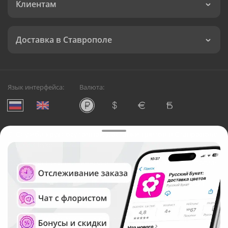
Клиентам
Доставка в Ставрополе
Язык интерфейса:
Валюта:
©
Служба круглосуточной доставки цветов в Ставрополе
Русский Букет, 2026
Общество с ограниченной ответственностью «Технология»
ОГРН: 1195476081745, ИНН: 5410081997
Юридический адрес: г. Новосибирск, ул. Ипподромская,
д.42, оф. 3
Рейтинг Русского букета в г. Ставрополь