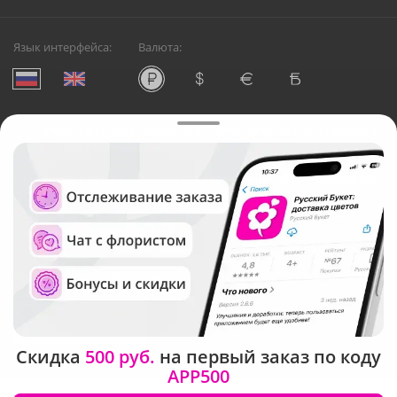
Язык интерфейса:
Валюта:
©
Служба круглосуточной доставки цветов в Ставрополе
Русский Букет, 2026
Общество с ограниченной ответственностью «Технология»
ОГРН: 1195476081745, ИНН: 5410081997
Юридический адрес: г. Новосибирск, ул. Ипподромская,
д.42, оф. 3
Рейтинг Русского букета в г. Ставрополь
Скидка
500 руб.
на первый заказ по коду
APP500