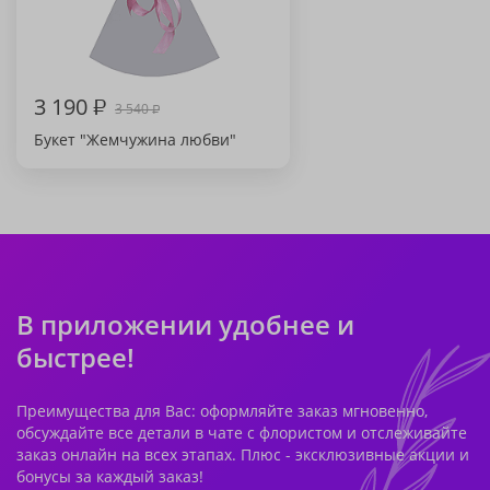
3 190
₽
3 540
₽
Букет "Жемчужина любви"
В приложении удобнее и
быстрее!
Преимущества для Вас: оформляйте заказ мгновенно,
обсуждайте все детали в чате с флористом и отслеживайте
заказ онлайн на всех этапах. Плюс - эксклюзивные акции и
бонусы за каждый заказ!