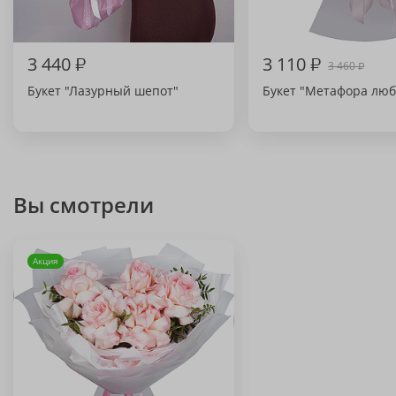
3 440
₽
3 110
₽
3 460
₽
Букет "Лазурный шепот"
Букет "Метафора люб
Вы смотрели
Акция