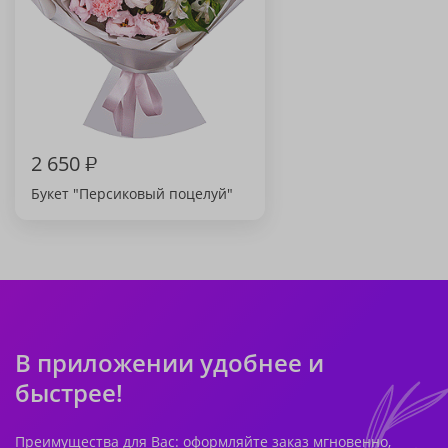
2 650
₽
Букет "Персиковый поцелуй"
В приложении удобнее и
быстрее!
Преимущества для Вас: оформляйте заказ мгновенно,